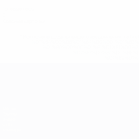
0
Голевые пасы
0
Красные карточки
* Исключена до дальнейшего уведомления. <a href
%D1%84%D0%B8%D1%84%D0%B0-%D1%83
%D1%80%D0%BE%D1%81%D1%81%D0%
%D1%81%D0%B1%D0%BE%
%D1%82%D1%
ЧЕ среди молодежи
Матчи
Группы
Видео
Стат.
Команды