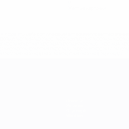
0
Желтые карточки
='https://ru.uefa.com/insideuefa/mediaservices/mediarel
%D0%B5%D1%84%D0%B0-%D0%B8%D1%81%D0%BA%D0%B
B8%D0%B8%D1%81%D0%BA%D0%B8%D0%B5-%D0%BA%D0
D1%80%D0%BD%D1%8B%D0%B5-%D0%B8%D0%B7-%D0%B
83%D1%80%D0%BD%D0%B8%D1%80%D0%BE%D0%B2/' >По
Новости
История
О турнире
Магазин