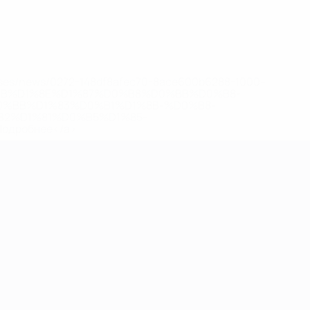
eases/news/0272-148df8afec70-8ace600b6288-1000--
B%D1%8E%D1%87%D0%B8%D0%BB%D0%B8-
%BB%D1%83%D0%B1%D1%8B-%D0%B8-
2%D1%81%D0%B5%D1%85-
дробнее</a>