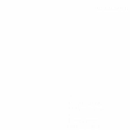
02.3.2005 (21)
ДАТА РОЖДЕНИЯ
320
Минуты на поле
53,34 ср. за матч
5
Всего ударов
0,84 ср. за матч