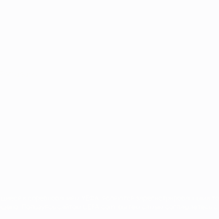
Português
сящиеся к соревнованиям УЕФА, являются зарегистрированными т
щено. Пользуясь сайтом UEFA.com, вы тем самым соглашаетесь с 