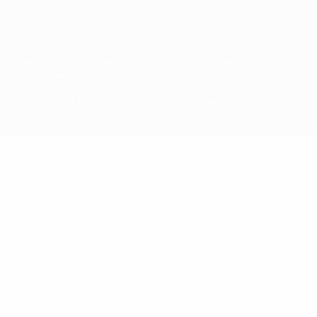
© 1998-2026 УЕФА. Все права защищены
Название UEFA, логотип УЕФА, а также элементы дизайна,
относящиеся к соревнованиям УЕФА, являются
зарегистрированными торговыми марками УЕФА и/или
охраняются авторским правом. Использование этих торговых
марок в коммерческих целях запрещено. Пользуясь сайтом
UEFA.com, вы тем самым соглашаетесь с Правилами и
условиями, а также с Политикой конфиденциальности
информации.