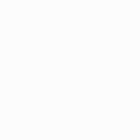
Команды
ДРУГИЕ
САЙТЫ
UEFA.com
Фонд УЕФА
Магазин
СМЕНИТЬ ЯЗЫК
Русский
English
Français
Deutsch
Русский
Español
Italiano
Português
Конфиденциальность
Правила и условия
Правила в отношении cookie
Настройки куки