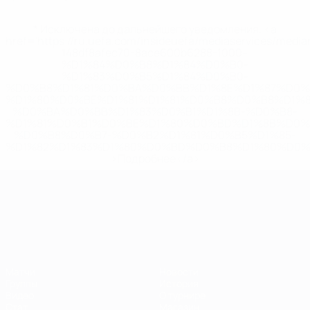
* Исключена до дальнейшего уведомления. <a
href='https://ru.uefa.com/insideuefa/mediaservices/medi
148df8afec70-8ace600b6288-1000--
%D1%84%D0%B8%D1%84%D0%B0-
%D1%83%D0%B5%D1%84%D0%B0-
%D0%B8%D1%81%D0%BA%D0%BB%D1%8E%D1%87%D0%
%D1%80%D0%BE%D1%81%D1%81%D0%B8%D0%B8%D1%
%D0%BA%D0%BB%D1%83%D0%B1%D1%8B-%D0%B8-
%D1%81%D0%B1%D0%BE%D1%80%D0%BD%D1%8B%D0%
%D0%B8%D0%B7-%D0%B2%D1%81%D0%B5%D1%85-
%D1%82%D1%83%D1%80%D0%BD%D0%B8%D1%80%D0%
>Подробнее</a>
ЧЕ среди молодежи
Матчи
Новости
Группы
История
Видео
О турнире
Стат.
Магазин