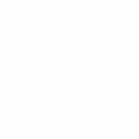
Северная Македония
26.2.2005 (21)
Следующий матч
Все матчи
ЧЕ среди молодежи
чт 1 окт. 2026
· Отборочный раунд
Главное
Вся статистика
3
219
Матчи
Минуты на поле
36,5 ср. за матч
0
0
Голы
Желтые карточки
0
Красные карточки