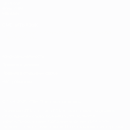
UEFA.com
Фонд УЕФА
Магазин
СМЕНИТЬ ЯЗЫК
Русский
English
Français
Deutsch
Русский
Español
Italiano
Português
Конфиденциальность
Правила и условия
Правила в отношении cookie
Настройки куки
© 1998-2026 УЕФА. Все права защищены
Название UEFA, логотип УЕФА, а также элементы дизайна,
относящиеся к соревнованиям УЕФА, являются
зарегистрированными торговыми марками УЕФА и/или
охраняются авторским правом. Использование этих торговых