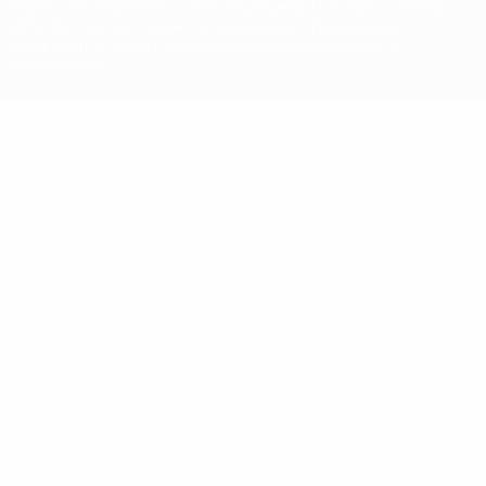
марок в коммерческих целях запрещено. Пользуясь сайтом
UEFA.com, вы тем самым соглашаетесь с Правилами и
условиями, а также с Политикой конфиденциальности
информации.