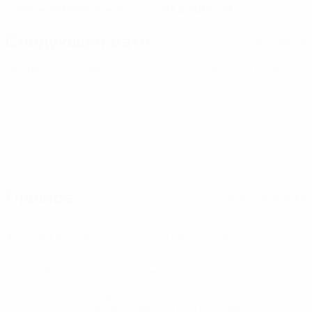
Северная Македония
03.2.2005 (21)
Следующий матч
Все матчи
ЧЕ среди молодежи
чт 1 окт. 2026
· Отборочный раунд
Главное
Вся статистика
0
0
Желтые карточки
Красные карточки
* Исключена до дальнейшего уведомления. <a
href='https://ru.uefa.com/insideuefa/mediaservices/medi
148df8afec70-8ace600b6288-1000--
%D1%84%D0%B8%D1%84%D0%B0-