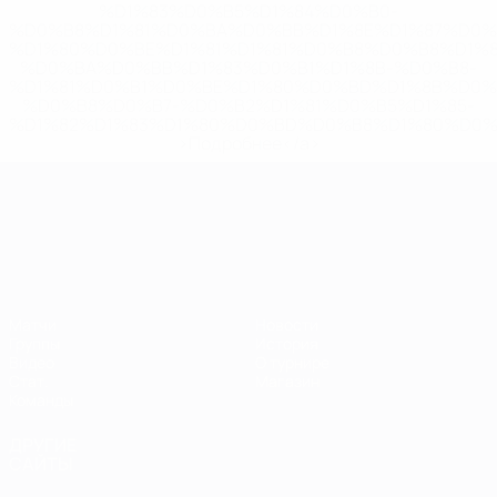
%D1%83%D0%B5%D1%84%D0%B0-
%D0%B8%D1%81%D0%BA%D0%BB%D1%8E%D1%87%D0%
%D1%80%D0%BE%D1%81%D1%81%D0%B8%D0%B8%D1%
%D0%BA%D0%BB%D1%83%D0%B1%D1%8B-%D0%B8-
%D1%81%D0%B1%D0%BE%D1%80%D0%BD%D1%8B%D0%
%D0%B8%D0%B7-%D0%B2%D1%81%D0%B5%D1%85-
%D1%82%D1%83%D1%80%D0%BD%D0%B8%D1%80%D0%
>Подробнее</a>
ЧЕ среди молодежи
Матчи
Новости
Группы
История
Видео
О турнире
Стат.
Магазин
Команды
ДРУГИЕ
САЙТЫ