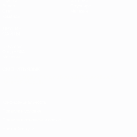
Группы
История
Видео
О турнире
Стат.
Магазин
Команды
ДРУГИЕ
САЙТЫ
UEFA.com
Фонд УЕФА
Магазин
СМЕНИТЬ ЯЗЫК
Русский
English
Français
Deutsch
Русский
Español
Italiano
Português
Конфиденциальность
Правила и условия
Правила в отношении cookie
Настройки куки