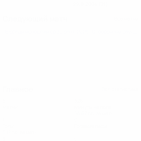
29.9.2004 (21)
Следующий матч
Все матчи
ЧЕ среди молодежи
ср 30 сент. 2026
· Отборочный раунд
Главное
Вся статистика
5
328
Матчи
Минуты на поле
54,67 ср. за матч
1
0
Голы
Голевые пасы
0,17 ср. за матч
3
0