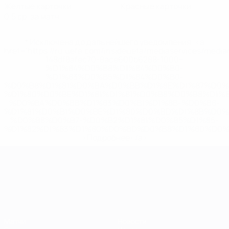
Желтые карточки
Красные карточки
0,5 ср. за матч
* Исключена до дальнейшего уведомления. <a
href='https://ru.uefa.com/insideuefa/mediaservices/medi
148df8afec70-8ace600b6288-1000--
%D1%84%D0%B8%D1%84%D0%B0-
%D1%83%D0%B5%D1%84%D0%B0-
%D0%B8%D1%81%D0%BA%D0%BB%D1%8E%D1%87%D0%
%D1%80%D0%BE%D1%81%D1%81%D0%B8%D0%B8%D1%
%D0%BA%D0%BB%D1%83%D0%B1%D1%8B-%D0%B8-
%D1%81%D0%B1%D0%BE%D1%80%D0%BD%D1%8B%D0%
%D0%B8%D0%B7-%D0%B2%D1%81%D0%B5%D1%85-
%D1%82%D1%83%D1%80%D0%BD%D0%B8%D1%80%D0%
>Подробнее</a>
ЧЕ среди молодежи
Матчи
Новости