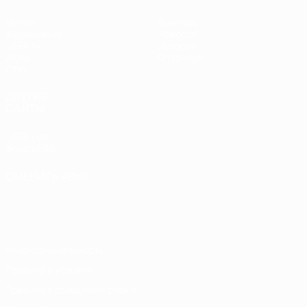
Матчи
Команды
Жеребьевки
Новости
UEFA.tv
История
Игры
О турнире
Стат.
ДРУГИЕ
САЙТЫ
UEFA.com
Фонд УЕФА
СМЕНИТЬ ЯЗЫК
Русский
English
Français
Deutsch
Русский
Español
Italiano
Português
Конфиденциальность
Правила и условия
Правила в отношении cookie