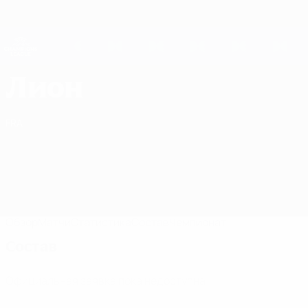
Skip
to
main
Женская Лига чемпионов
Скачать
content
Результаты live и статистика
Лига чемпионов УЕФА среди женщин
Лион Состав Лига чемпионов среди женщин 2026/27
Лион
FRA
Обзор
Матчи
Статистика
Состав
Чемпионат
Состав
Официальная заявка пока недоступна