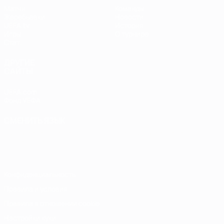
Матчи
Команды
Жеребьевки
Новости
UEFA.tv
История
Игры
О турнире
Стат.
ДРУГИЕ
САЙТЫ
UEFA.com
Фонд УЕФА
СМЕНИТЬ ЯЗЫК
Русский
English
Français
Deutsch
Русский
Español
Italiano
Português
Конфиденциальность
Правила и условия
Правила в отношении cookie
Настройки куки