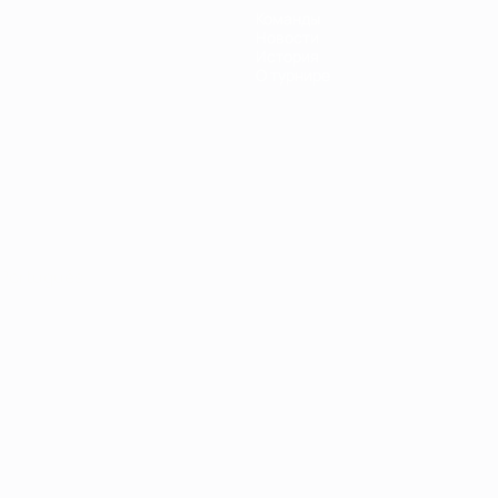
Команды
Новости
История
О турнире
Português