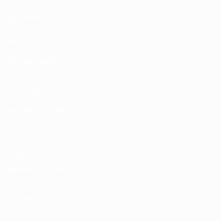
Матчи
Жеребьевки
UEFA.tv
Игры
Стат.
ДРУГИЕ САЙТЫ
UEFA.com
Фонд УЕФА
СМЕНИТЬ ЯЗЫК
Русский
English
Français
Deutsch
Русский
Español
Italiano
Конфиденциальность
Правила и условия
Правила в отношении cookie
Настройки куки