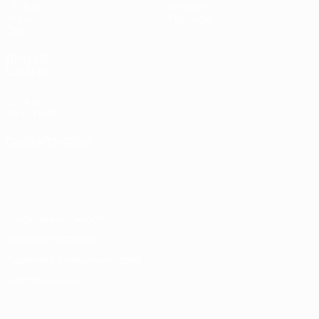
UEFA.tv
История
Игры
О турнире
Стат.
ДРУГИЕ
САЙТЫ
UEFA.com
Фонд УЕФА
СМЕНИТЬ ЯЗЫК
Русский
English
Français
Deutsch
Русский
Español
Italiano
Português
Конфиденциальность
Правила и условия
Правила в отношении cookie
Настройки куки