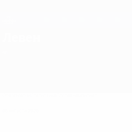
Skip
to
main
Женская Лига чемпионов
Скачать
content
Результаты live и статистика
Лига чемпионов УЕФА среди женщин
Левен Матчи Лига чемпионов среди женщин 2026/27
Левен
BEL
Обзор
Матчи
Статистика
Состав
Чемпионат
05 августа 2026