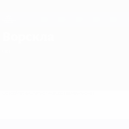
Skip
to
main
Женская Лига чемпионов
Скачать
content
Результаты live и статистика
Лига чемпионов УЕФА среди женщин
Ворскла Лига чемпионов среди женщин 2026/27
Ворскла
UKR
Обзор
Матчи
Статистика
Состав
Чемпионат
Лига чемпионов УЕФА среди женщин