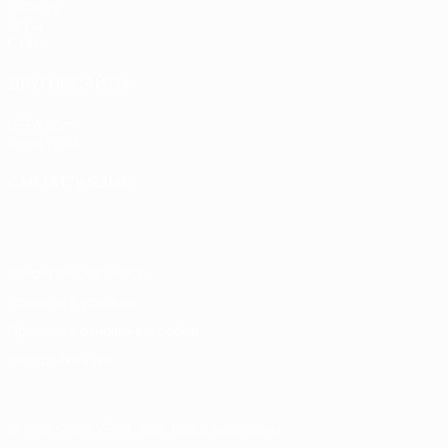
UEFA.tv
Игры
Стат.
ДРУГИЕ САЙТЫ
UEFA.com
Фонд УЕФА
СМЕНИТЬ ЯЗЫК
Русский
English
Français
Deutsch
Русский
Español
Italiano
Конфиденциальность
Правила и условия
Правила в отношении cookie
Настройки куки
© 1998-2026 УЕФА. Все права защищены