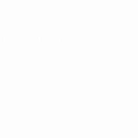
Skip
to
main
Женская Лига чемпионов
content
Результаты live и статистика
Лига чемпионов УЕФА среди женщин
Будучность Матчи Лига чемпионов среди женщин 2026/27
Будучность
MNE
Обзор
Матчи
Статистика
Состав
Чемпионат
22 июля 2026