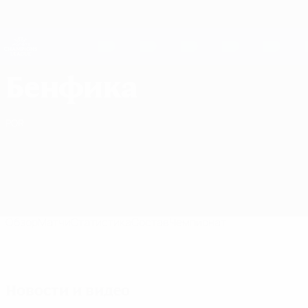
Skip
to
main
Женская Лига чемпионов
Скачать
content
Результаты live и статистика
Лига чемпионов УЕФА среди женщин
Бенфика Лига чемпионов среди женщин 2026/27
Бенфика
POR
Обзор
Матчи
Статистика
Состав
Чемпионат
Новости и видео