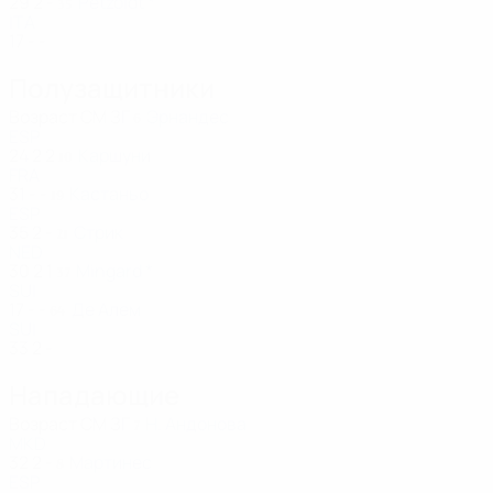
29
2
-
Petzoldt *
35
ITA
17
-
-
Полузащитники
Возраст
СМ
ЗГ
Эрнандес
6
ESP
24
2
2
Каршуни
10
FRA
31
-
-
Кастаньо
19
ESP
35
2
-
Стрик
21
NED
30
2
1
Mingard *
37
SUI
17
-
-
Де Алем
64
SUI
33
2
-
Нападающие
Возраст
СМ
ЗГ
Н. Андонова
7
MKD
32
2
-
Мартинес
8
ESP