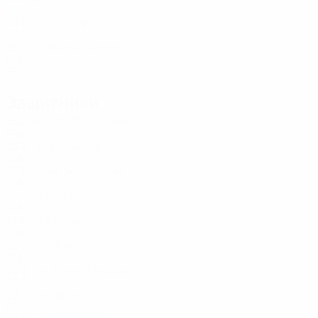
NED
28
2
-
Le Page
30
FRA
23
-
-
Blanco Acevedo *
32
SUI
15
-
-
Защитники
Возраст
СМ
ЗГ
Бурма
3
FRA
26
2
-
Бальесте
14
SUI
27
1
-
Sergeant-Huet *
16
SUI
18
-
-
Валлин
20
SUI
19
2
-
Chaney
22
FRA
26
-
-
Муратович
23
SUI
20
2
-
Жоана Маршау
24
POR
29
-
-
Караж
28
FRA