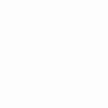
Матчи
Команды
Жеребьевки
Новости
UEFA.tv
История
Игры
О турнире
Стат.
ДРУГИЕ
САЙТЫ
UEFA.com
Фонд УЕФА
СМЕНИТЬ ЯЗЫК
Русский
English
Français
Deutsch
Русский
Español
Italiano
Português
Конфиденциальность
Правила и условия
Правила в отношении cookie
Настройки куки