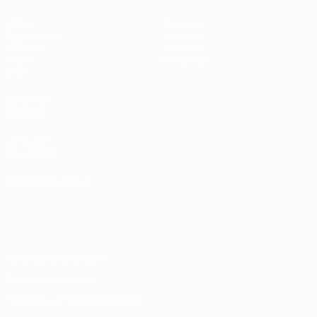
Матчи
Команды
Жеребьевки
Новости
UEFA.tv
История
Игры
О турнире
Стат.
ДРУГИЕ
САЙТЫ
UEFA.com
Фонд УЕФА
СМЕНИТЬ ЯЗЫК
Русский
English
Français
Deutsch
Русский
Español
Italiano
Português
Конфиденциальность
Правила и условия
Правила в отношении cookie