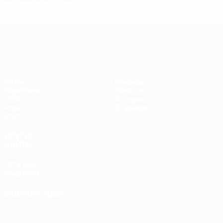
Лига чемпионов УЕФА среди женщин
Матчи
Команды
Жеребьевки
Новости
UEFA.tv
История
Игры
О турнире
Стат.
ДРУГИЕ
САЙТЫ
UEFA.com
Фонд УЕФА
СМЕНИТЬ ЯЗЫК
Русский
English
Français
Deutsch
Русский
Español
Italiano
Português