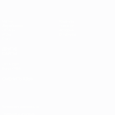
Матчи
Команды
Жеребьевки
Новости
UEFA.tv
История
Игры
О турнире
Стат.
ДРУГИЕ
САЙТЫ
UEFA.com
Фонд УЕФА
СМЕНИТЬ ЯЗЫК
Русский
English
Français
Deutsch
Русский
Español
Italiano
Português
Конфиденциальность
Правила и условия