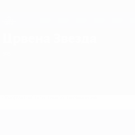
Skip
to
main
Женская Лига чемпионов
Скачать
content
Результаты live и статистика
Лига чемпионов УЕФА среди женщин
Црвена Звезда Матчи Лига чемпионов среди женщин 2026/27
Црвена Звезда
SRB
Обзор
Матчи
Статистика
Состав
Чемпионат
Лига чемпионов УЕФА среди женщин