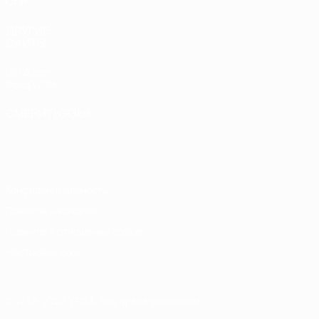
Стат.
ДРУГИЕ
САЙТЫ
UEFA.com
Фонд УЕФА
СМЕНИТЬ ЯЗЫК
Русский
English
Français
Deutsch
Русский
Español
Italiano
Português
Конфиденциальность
Правила и условия
Правила в отношении cookie
Настройки куки
© 1998-2026 УЕФА. Все права защищены