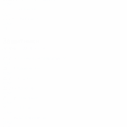
ARM
27
-
-
Lockwood
2
USA
24
2
8
Бабаян *
23
ARM
19
-
-
Защитники
Возраст
СМ
ЗГ
Fite
3
USA
23
2
-
Oliveira De Nascimento
4
BRA
28
1
-
Карапетян
5
ARM
25
2
-
К. Егян
7
ARM
22
2
1
Халатян
8
ARM
25
1
-
Hakobyan
14
ARM
16
-
-
Н. Егян
17
ARM
27
2
-
М. Карапетян
18
ARM