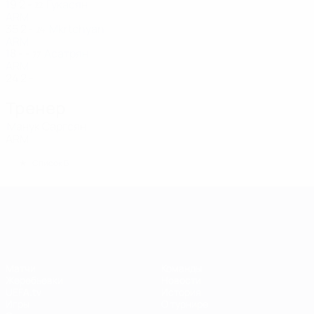
19
2
-
Гукасян
22
ARM
35
2
-
Mkrtchyan
24
ARM
18
-
-
Асатрян
77
ARM
24
2
-
Тренер
Манук Саргсян
ARM
*
Список Б
Лига чемпионов УЕФА среди женщин
Матчи
Команды
Жеребьевки
Новости
UEFA.tv
История
Игры
О турнире