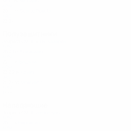
35
1
-
Yeritsyan
19
ARM
20
-
-
Scanio Puebla
33
ARG
23
2
-
Полузащитники
Возраст
СМ
ЗГ
Лу. Казарян
11
ARM
26
2
1
Avanesyan
12
ARM
22
-
-
Бадалян
13
ARM
23
2
2
Koyari
26
JPN
25
2
-
Mheryan *
35
ARM
17
-
-
Нападающие
Возраст
СМ
ЗГ
Vardumyan
ARM
20
-
-
Нерсесян
9
ARM