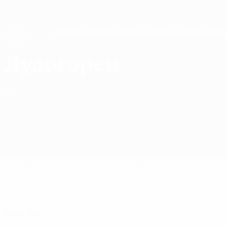
Skip
to
main
Женская Лига чемпионов
Скачать
content
Результаты live и статистика
Лига чемпионов УЕФА среди женщин
Лудогорец Лига чемпионов среди женщин 2026/27
Лудогорец
BUL
Обзор
Матчи
Статистика
Состав
Чемпионат
Матчи