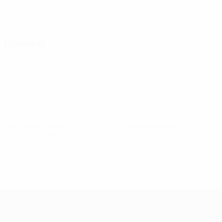
Все матчи
Главное
3
2
Голы
Пропущенные голы
1,5 ср. за матч
1 ср. за матч
1
0
Желтые карточки
Красные карточки
0,5 ср. за матч
Вся статистика
Состав
Б.
Генова
Гоцева
Диманова
Желева
Ил
Вратарь
Полузащитник
Полузащитник
Полузащитник
Вра
Демирова
Защитник
Лига чемпионов УЕФА среди женщин