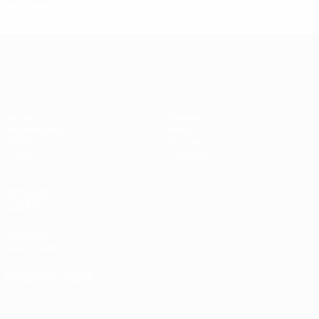
Лига чемпионов УЕФА среди женщин
Матчи
Команды
Жеребьевки
Новости
UEFA.tv
История
Игры
О турнире
Стат.
ДРУГИЕ
САЙТЫ
UEFA.com
Фонд УЕФА
СМЕНИТЬ ЯЗЫК
Русский
English
Français
Deutsch
Русский
Español
Italiano
Português