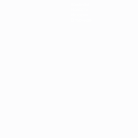
Команды
Новости
История
О турнире
Português