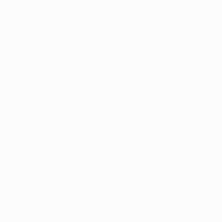
Матчи
Жеребьевки
UEFA.tv
Игры
Стат.
ДРУГИЕ САЙТЫ
UEFA.com
Фонд УЕФА
СМЕНИТЬ ЯЗЫК
Русский
English
Français
Deutsch
Русский
Español
Italiano
Конфиденциальность
Правила и условия
Правила в отношении cookie
Настройки куки