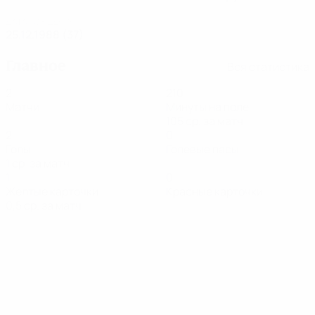
ДАТА РОЖДЕНИЯ
25.12.1988 (37)
Главное
Вся статистика
2
210
Матчи
Минуты на поле
105 ср. за матч
2
0
Голы
Голевые пасы
1 ср. за матч
1
0
Желтые карточки
Красные карточки
0,5 ср. за матч