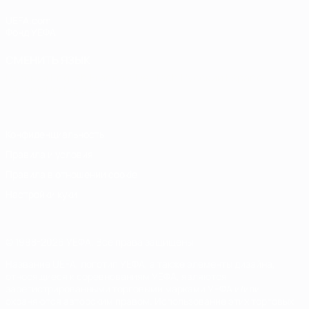
UEFA.com
Фонд УЕФА
СМЕНИТЬ ЯЗЫК
Русский
English
Français
Deutsch
Русский
Español
Italiano
Português
Конфиденциальность
Правила и условия
Правила в отношении cookie
Настройки куки
© 1998-2026 УЕФА. Все права защищены
Название UEFA, логотип УЕФА, а также элементы дизайна,
относящиеся к соревнованиям УЕФА, являются
зарегистрированными торговыми марками УЕФА и/или
охраняются авторским правом. Использование этих торговых