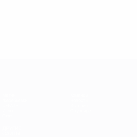
Лига чемпионов УЕФА среди женщин
Матчи
Команды
Жеребьевки
Новости
UEFA.tv
История
Игры
О турнире
Стат.
ДРУГИЕ
САЙТЫ