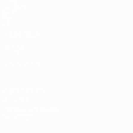
Матчи
Жеребьевки
UEFA.tv
Игры
Стат.
ДРУГИЕ САЙТЫ
UEFA.com
Фонд УЕФА
СМЕНИТЬ ЯЗЫК
Русский
English
Français
Deutsch
Русский
Español
Italiano
Конфиденциальность
Правила и условия
Правила в отношении cookie
Настройки куки