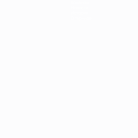
Команды
Новости
История
О турнире
Português