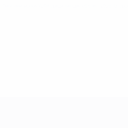
Лига чемпионов УЕФА среди женщин
сб 8 авг. 2026
· Втор
Лига чемпионов УЕФА среди женщин