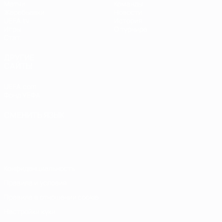
Матчи
Команды
Жеребьевки
Новости
UEFA.tv
История
Игры
О турнире
Стат.
ДРУГИЕ
САЙТЫ
UEFA.com
Фонд УЕФА
СМЕНИТЬ ЯЗЫК
Русский
English
Français
Deutsch
Русский
Español
Italiano
Português
Конфиденциальность
Правила и условия
Правила в отношении cookie
Настройки куки