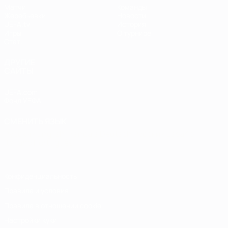
Матчи
Команды
Жеребьевки
Новости
UEFA.tv
История
Игры
О турнире
Стат.
ДРУГИЕ
САЙТЫ
UEFA.com
Фонд УЕФА
СМЕНИТЬ ЯЗЫК
Русский
English
Français
Deutsch
Русский
Español
Italiano
Português
Конфиденциальность
Правила и условия
Правила в отношении cookie
Настройки куки