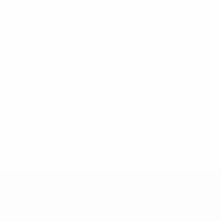
Нет данных по этому игроку
Лига чемпионов УЕФА среди женщин