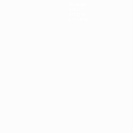
Команды
Новости
История
О турнире
Português