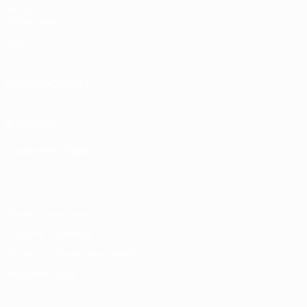
Матчи
Жеребьевки
UEFA.tv
Игры
Стат.
ДРУГИЕ САЙТЫ
UEFA.com
Фонд УЕФА
СМЕНИТЬ ЯЗЫК
Русский
English
Français
Deutsch
Русский
Español
Italiano
Конфиденциальность
Правила и условия
Правила в отношении cookie
Настройки куки