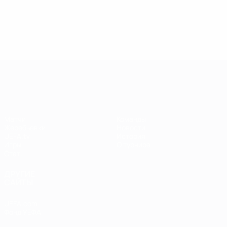
Лига чемпионов УЕФА среди женщин
Матчи
Команды
Жеребьевки
Новости
UEFA.tv
История
Игры
О турнире
Стат.
ДРУГИЕ
САЙТЫ
UEFA.com
Фонд УЕФА