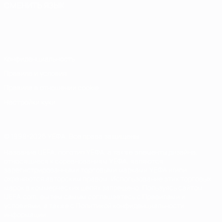
СМЕНИТЬ ЯЗЫК
Русский
English
Français
Deutsch
Русский
Español
Italiano
Português
Конфиденциальность
Правила и условия
Правила в отношении cookie
Настройки куки
© 1998-2026 УЕФА. Все права защищены
Название UEFA, логотип УЕФА, а также элементы дизайна,
относящиеся к соревнованиям УЕФА, являются
зарегистрированными торговыми марками УЕФА и/или
охраняются авторским правом. Использование этих торговых
марок в коммерческих целях запрещено. Пользуясь сайтом
UEFA.com, вы тем самым соглашаетесь с Правилами и
условиями, а также с Политикой конфиденциальности
информации.