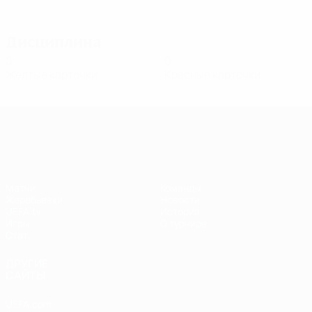
Дисциплина
0
0
Желтые карточки
Красные карточки
Лига чемпионов УЕФА среди женщин
Матчи
Команды
Жеребьевки
Новости
UEFA.tv
История
Игры
О турнире
Стат.
ДРУГИЕ
САЙТЫ
UEFA.com