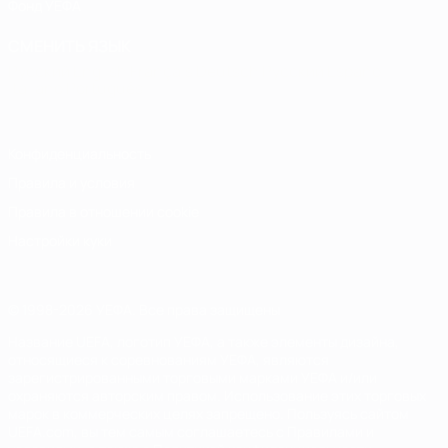
Фонд УЕФА
СМЕНИТЬ ЯЗЫК
Русский
English
Français
Deutsch
Русский
Español
Italiano
Português
Конфиденциальность
Правила и условия
Правила в отношении cookie
Настройки куки
© 1998-2026 УЕФА. Все права защищены
Название UEFA, логотип УЕФА, а также элементы дизайна,
относящиеся к соревнованиям УЕФА, являются
зарегистрированными торговыми марками УЕФА и/или
охраняются авторским правом. Использование этих торговых
марок в коммерческих целях запрещено. Пользуясь сайтом
UEFA.com, вы тем самым соглашаетесь с Правилами и