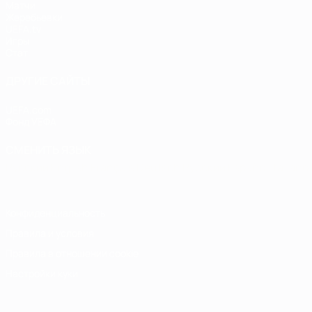
Матчи
Жеребьевки
UEFA.tv
Игры
Стат.
ДРУГИЕ САЙТЫ
UEFA.com
Фонд УЕФА
СМЕНИТЬ ЯЗЫК
Русский
English
Français
Deutsch
Русский
Español
Italiano
Конфиденциальность
Правила и условия
Правила в отношении cookie
Настройки куки