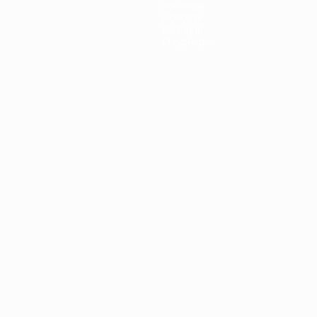
Команды
Новости
История
О турнире
Português