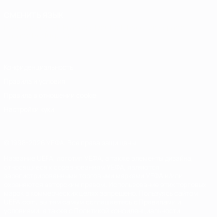
СМЕНИТЬ ЯЗЫК
Русский
English
Français
Deutsch
Русский
Español
Italiano
Português
Конфиденциальность
Правила и условия
Правила в отношении cookie
Настройки куки
© 1998-2026 УЕФА. Все права защищены
Название UEFA, логотип УЕФА, а также элементы дизайна,
относящиеся к соревнованиям УЕФА, являются
зарегистрированными торговыми марками УЕФА и/или
охраняются авторским правом. Использование этих торговых
марок в коммерческих целях запрещено. Пользуясь сайтом
UEFA.com, вы тем самым соглашаетесь с Правилами и
условиями, а также с Политикой конфиденциальности