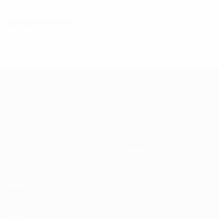
Дисциплина
2
0
Желтые карточки
Красные карточки
Лига чемпионов УЕФА среди женщин
Матчи
Команды
Жеребьевки
Новости
UEFA.tv
История
Игры
О турнире
Стат.
ДРУГИЕ
САЙТЫ
UEFA.com
Фонд УЕФА