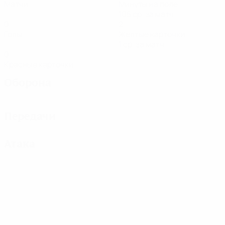
Матчи
Минуты на поле
105 ср. за матч
0
2
Голы
Желтые карточки
1 ср. за матч
0
Красные карточки
Оборона
Передачи
Атака