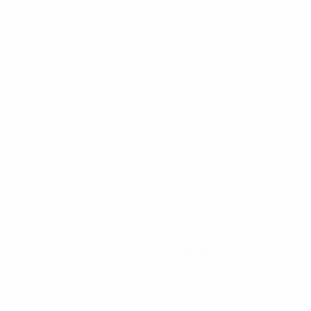
ой отборочный раунд
84
Минуты на поле
0
Голевые пасы
0
Красные карточки