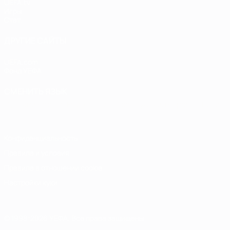
UEFA.tv
Игры
Стат.
ДРУГИЕ САЙТЫ
UEFA.com
Фонд УЕФА
СМЕНИТЬ ЯЗЫК
Русский
English
Français
Deutsch
Русский
Español
Italiano
Конфиденциальность
Правила и условия
Правила в отношении cookie
Настройки куки
© 1998-2026 УЕФА. Все права защищены