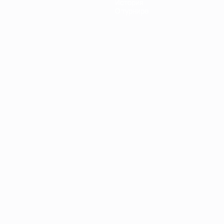
История
О турнире
Português