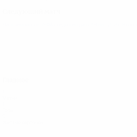
Следующий матч
Лига чемпионов УЕФА среди женщин
сб 8 авг. 2026
· Втор
Главное
1
Матчи
1
Голы
0
Желтые карточки