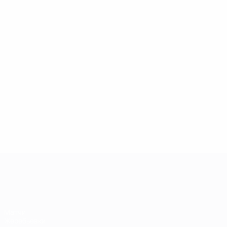
Лига чемпионов УЕФА среди женщин
Матчи
Жеребьевки