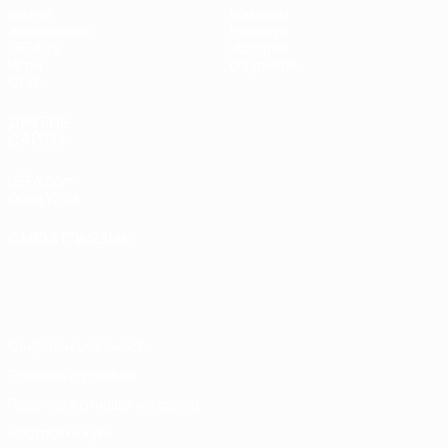
Матчи
Команды
Жеребьевки
Новости
UEFA.tv
История
Игры
О турнире
Стат.
ДРУГИЕ
САЙТЫ
UEFA.com
Фонд УЕФА
СМЕНИТЬ ЯЗЫК
Русский
English
Français
Deutsch
Русский
Español
Italiano
Português
Конфиденциальность
Правила и условия
Правила в отношении cookie
Настройки куки