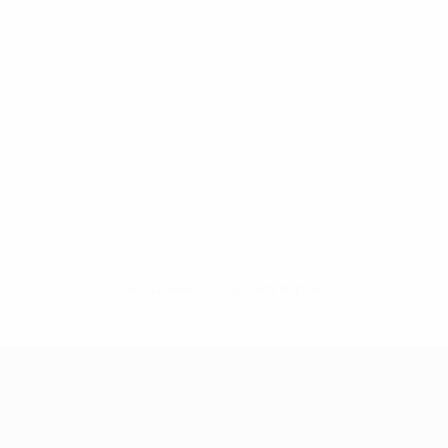
Нет данных по этому игроку
Лига чемпионов УЕФА среди женщин