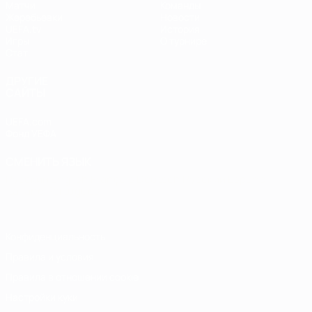
Матчи
Команды
Жеребьевки
Новости
UEFA.tv
История
Игры
О турнире
Стат.
ДРУГИЕ
САЙТЫ
UEFA.com
Фонд УЕФА
СМЕНИТЬ ЯЗЫК
Русский
English
Français
Deutsch
Русский
Español
Italiano
Português
Конфиденциальность
Правила и условия
Правила в отношении cookie
Настройки куки