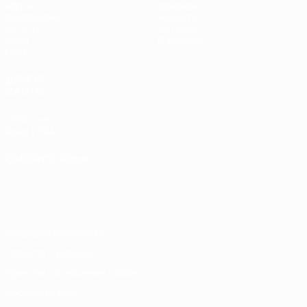
Матчи
Команды
Жеребьевки
Новости
UEFA.tv
История
Игры
О турнире
Стат.
ДРУГИЕ
САЙТЫ
UEFA.com
Фонд УЕФА
СМЕНИТЬ ЯЗЫК
Русский
English
Français
Deutsch
Русский
Español
Italiano
Português
Конфиденциальность
Правила и условия
Правила в отношении cookie
Настройки куки