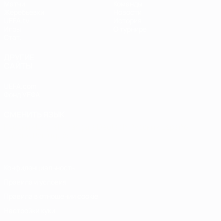
Матчи
Команды
Жеребьевки
Новости
UEFA.tv
История
Игры
О турнире
Стат.
ДРУГИЕ
САЙТЫ
UEFA.com
Фонд УЕФА
СМЕНИТЬ ЯЗЫК
Русский
English
Français
Deutsch
Русский
Español
Italiano
Português
Конфиденциальность
Правила и условия
Правила в отношении cookie
Настройки куки