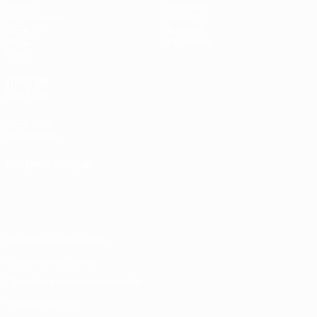
Матчи
Команды
Жеребьевки
Новости
UEFA.tv
История
Игры
О турнире
Стат.
ДРУГИЕ
САЙТЫ
UEFA.com
Фонд УЕФА
СМЕНИТЬ ЯЗЫК
Русский
English
Français
Deutsch
Русский
Español
Italiano
Português
Конфиденциальность
Правила и условия
Правила в отношении cookie
Настройки куки