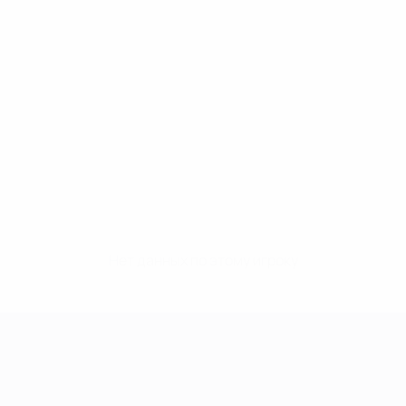
Нет данных по этому игроку
Лига чемпионов УЕФА среди женщин