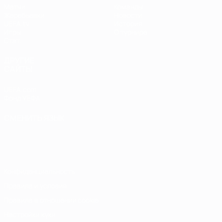
Матчи
Команды
Жеребьевки
Новости
UEFA.tv
История
Игры
О турнире
Стат.
ДРУГИЕ
САЙТЫ
UEFA.com
Фонд УЕФА
СМЕНИТЬ ЯЗЫК
Русский
English
Français
Deutsch
Русский
Español
Italiano
Português
Конфиденциальность
Правила и условия
Правила в отношении cookie
Настройки куки