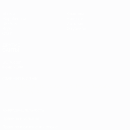
Матчи
Команды
Жеребьевки
Новости
UEFA.tv
История
Игры
О турнире
Стат.
ДРУГИЕ
САЙТЫ
UEFA.com
Фонд УЕФА
СМЕНИТЬ ЯЗЫК
Русский
English
Français
Deutsch
Русский
Español
Italiano
Português
Конфиденциальность
Правила и условия
Правила в отношении cookie