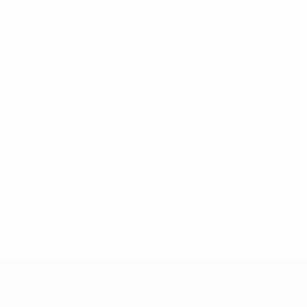
0
Красные карточки
Лига чемпионов УЕФА среди женщин