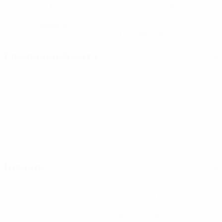
17
5
НОМЕР В КЛУБЕ
НОМЕР В СБОРНОЙ
Словакия
СТРАНА
ДАТА РОЖДЕНИЯ
21.7.2000 (26)
Следующий матч
Все матчи
Лига чемпионов УЕФА среди женщин
сб 8 авг. 2026
·
Второй отборочный раунд
Главное
Вся статистика
1
25
Матчи
Минуты на поле
0
0
Голы
Желтые карточки