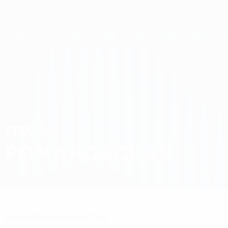
Skip
to
main
Женская Лига чемпионов
Скачать
content
Результаты live и статистика
Лига чемпионов УЕФА среди женщин
Тереза Романовская Матчи 2026/27
ТЕРЕЗА
РОМАНОВСКАЯ
Гинтра
Литва
Обзор
Статистика
Матчи
Ближайшие матчи