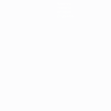
Команды
Новости
История
О турнире
Português