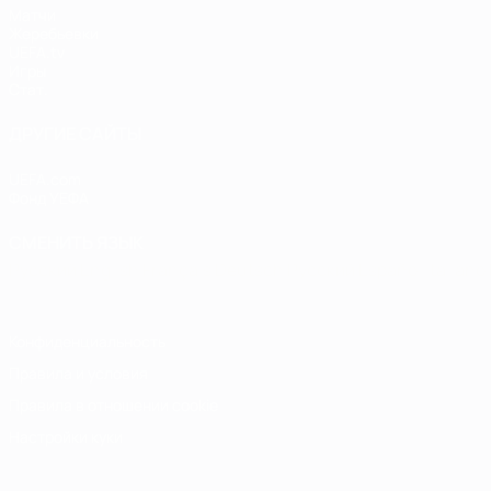
Матчи
Жеребьевки
UEFA.tv
Игры
Стат.
ДРУГИЕ САЙТЫ
UEFA.com
Фонд УЕФА
СМЕНИТЬ ЯЗЫК
Русский
English
Français
Deutsch
Русский
Español
Italiano
Конфиденциальность
Правила и условия
Правила в отношении cookie
Настройки куки