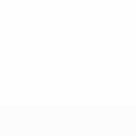
Нет данных по этому игроку
Лига чемпионов УЕФА среди женщин