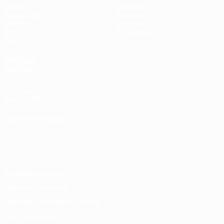
Матчи
Команды
Жеребьевки
Новости
UEFA.tv
История
Игры
О турнире
Стат.
ДРУГИЕ
САЙТЫ
UEFA.com
Фонд УЕФА
СМЕНИТЬ ЯЗЫК
Русский
English
Français
Deutsch
Русский
Español
Italiano
Português
Конфиденциальность
Правила и условия
Правила в отношении cookie
Настройки куки