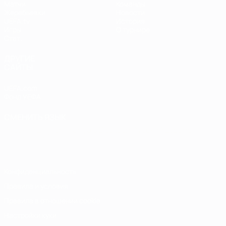
Матчи
Команды
Жеребьевки
Новости
UEFA.tv
История
Игры
О турнире
Стат.
ДРУГИЕ
САЙТЫ
UEFA.com
Фонд УЕФА
СМЕНИТЬ ЯЗЫК
Русский
English
Français
Deutsch
Русский
Español
Italiano
Português
Конфиденциальность
Правила и условия
Правила в отношении cookie
Настройки куки