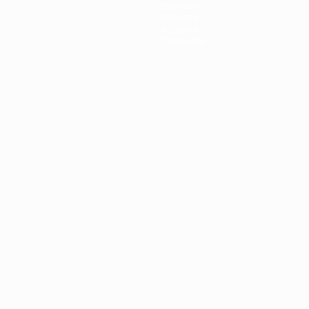
Команды
Новости
История
О турнире
Português