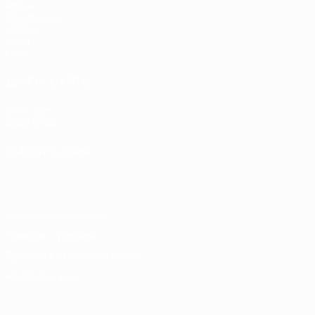
Матчи
Жеребьевки
UEFA.tv
Игры
Стат.
ДРУГИЕ САЙТЫ
UEFA.com
Фонд УЕФА
СМЕНИТЬ ЯЗЫК
Русский
English
Français
Deutsch
Русский
Español
Italiano
Конфиденциальность
Правила и условия
Правила в отношении cookie
Настройки куки