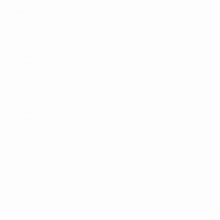
Матчи
Команды
Жеребьевки
Новости
UEFA.tv
История
Игры
О турнире
Стат.
ДРУГИЕ
САЙТЫ
UEFA.com
Фонд УЕФА
СМЕНИТЬ ЯЗЫК
Русский
English
Français
Deutsch
Русский
Español
Italiano
Português
Конфиденциальность
Правила и условия
Правила в отношении cookie
Настройки куки