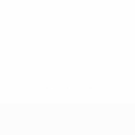
Нет данных по этому игроку
Лига чемпионов УЕФА среди женщин