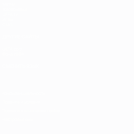
Матчи
Жеребьевки
UEFA.tv
Игры
Стат.
ДРУГИЕ САЙТЫ
UEFA.com
Фонд УЕФА
СМЕНИТЬ ЯЗЫК
Русский
English
Français
Deutsch
Русский
Español
Italiano
Конфиденциальность
Правила и условия
Правила в отношении cookie
Настройки куки