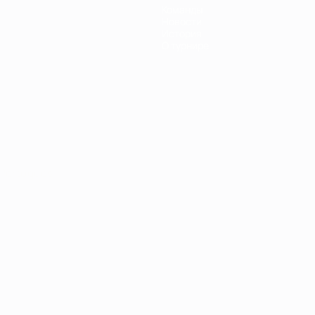
Команды
Новости
История
О турнире
Português