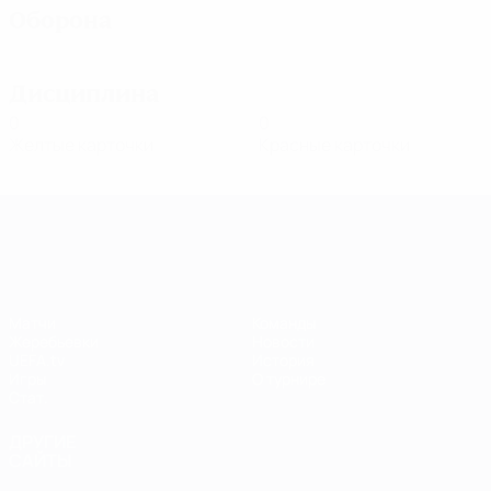
Оборона
Дисциплина
0
0
Желтые карточки
Красные карточки
Лига чемпионов УЕФА среди женщин
Матчи
Команды
Жеребьевки
Новости
UEFA.tv
История
Игры
О турнире
Стат.
ДРУГИЕ
САЙТЫ