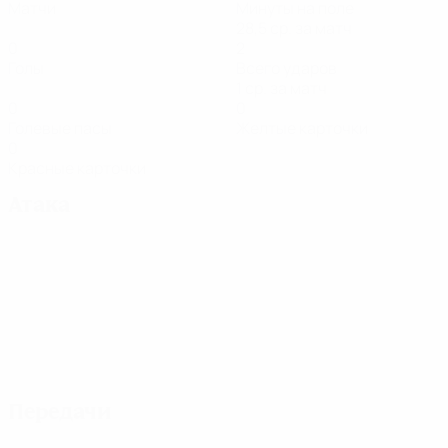
Матчи
Минуты на поле
28,5 ср. за матч
0
2
Голы
Всего ударов
1 ср. за матч
0
0
Голевые пасы
Желтые карточки
0
Красные карточки
Атака
Передачи