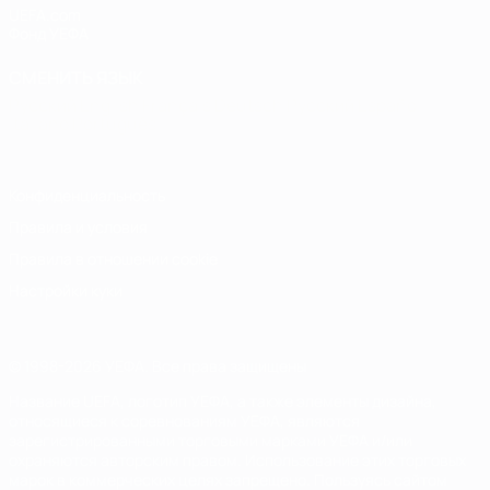
UEFA.com
Фонд УЕФА
СМЕНИТЬ ЯЗЫК
Русский
English
Français
Deutsch
Русский
Español
Italiano
Português
Конфиденциальность
Правила и условия
Правила в отношении cookie
Настройки куки
© 1998-2026 УЕФА. Все права защищены
Название UEFA, логотип УЕФА, а также элементы дизайна,
относящиеся к соревнованиям УЕФА, являются
зарегистрированными торговыми марками УЕФА и/или
охраняются авторским правом. Использование этих торговых
марок в коммерческих целях запрещено. Пользуясь сайтом