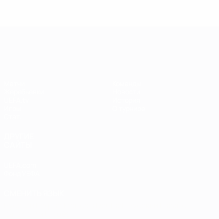
Лига чемпионов УЕФА среди женщин
Матчи
Команды
Жеребьевки
Новости
UEFA.tv
История
Игры
О турнире
Стат.
ДРУГИЕ
САЙТЫ
UEFA.com
Фонд УЕФА
СМЕНИТЬ ЯЗЫК
Русский
English
Français
Deutsch
Русский
Español
Italiano
Português