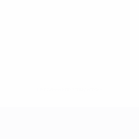
Нет данных по этому игроку
Лига чемпионов УЕФА среди женщин