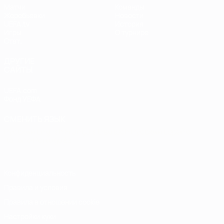
Матчи
Команды
Жеребьевки
Новости
UEFA.tv
История
Игры
О турнире
Стат.
ДРУГИЕ
САЙТЫ
UEFA.com
Фонд УЕФА
СМЕНИТЬ ЯЗЫК
Русский
English
Français
Deutsch
Русский
Español
Italiano
Português
Конфиденциальность
Правила и условия
Правила в отношении cookie
Настройки куки