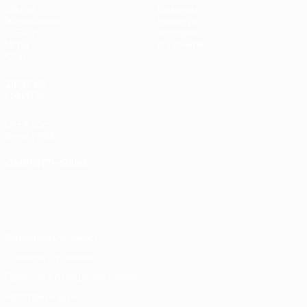
Матчи
Команды
Жеребьевки
Новости
UEFA.tv
История
Игры
О турнире
Стат.
ДРУГИЕ
САЙТЫ
UEFA.com
Фонд УЕФА
СМЕНИТЬ ЯЗЫК
Русский
English
Français
Deutsch
Русский
Español
Italiano
Português
Конфиденциальность
Правила и условия
Правила в отношении cookie
Настройки куки