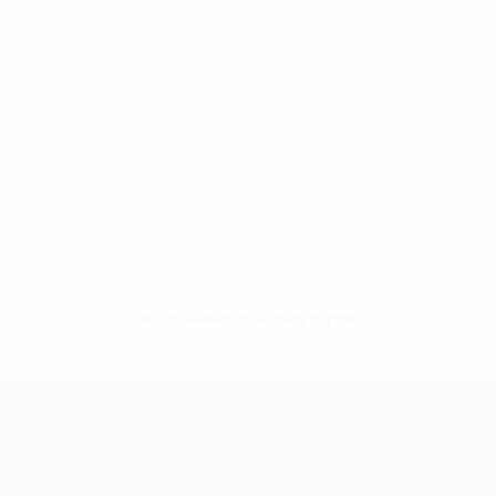
Нет данных по этому игроку
Лига чемпионов УЕФА среди женщин