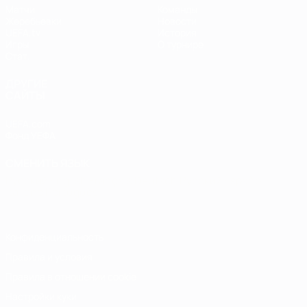
Матчи
Команды
Жеребьевки
Новости
UEFA.tv
История
Игры
О турнире
Стат.
ДРУГИЕ
САЙТЫ
UEFA.com
Фонд УЕФА
СМЕНИТЬ ЯЗЫК
Русский
English
Français
Deutsch
Русский
Español
Italiano
Português
Конфиденциальность
Правила и условия
Правила в отношении cookie
Настройки куки