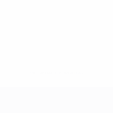
Нет данных по этому игроку
Лига чемпионов УЕФА среди женщин